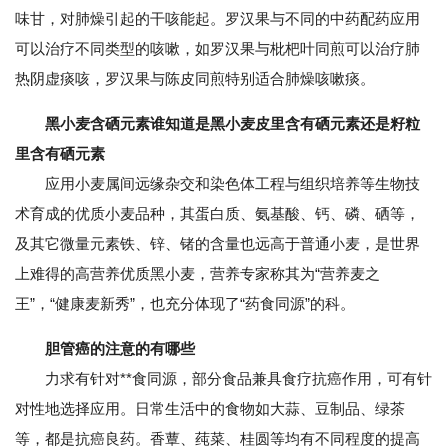
味甘，对肺燥引起的干咳能起。罗汉果与不同的中药配药应用
可以治疗不同类型的咳嗽，如罗汉果与枇杷叶同煎可以治疗肺
热阴虚痰咳，罗汉果与陈皮同煎特别适合肺燥咳嗽痰。
黑小麦含硒元素谁知道是黑小麦皮里含有硒元素还是籽粒
里含有硒元素
应用小麦属间远缘杂交和染色体工程与组织培养等生物技
术育成的优质小麦品种，其蛋白质、氨基酸、钙、磷、硒等，
及其它微量元素铁、锌、锗的含量也远高于普通小麦，是世界
上难得的高营养优质黑小麦，营养专家称其为“营养麦之
王”，“健康麦新秀”，也充分体现了“药食同源”的科。
胆管癌的注意的有哪些
力求有针对**食同源，部分食品兼具食疗抗癌作用，可有针
对性地选择应用。日常生活中的食物如大蒜、豆制品、绿茶
等，都是抗癌良药。香蕈、莼菜、桂圆等均有不同程度的提高