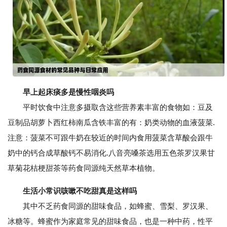
早上起床痰多是慢性咽炎吗
平时饮食中注意多摄取含这些营养素丰富的食物如：豆及
豆制品胡萝卜西红柿南瓜含铁丰富的有：奶类动物的血液菠菜.
注意：菠菜不可跟牛奶在较近的时间内食用菠菜含草酸会跟牛
奶中的钙合成草酸钙不易消化.八音亮嗓茶选用五色茶罗汉果甘
草菊花桔梗甜茶等药食同源纯天然草本植物。
生活小常识咳嗽不吃甜真是这样吗
其中不乏药食同源的甜味食品，如蜂蜜、雪梨、罗汉果、
冰糖等。蜂蜜作为家庭常见的甜味食品，也是一种中药，性平