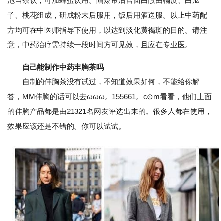
泡当茶饮，可加蜂蜜饮用。隋炀帝后宫面白散由橘皮、白瓜
子、桃花组成，研成粉末后服用，饭后用酒送服。以上中药配
方均可在中医师指导下使用，以达到淡化黄褐斑的目的。请注
意，中药治疗需持续一段时间方可见效，且应在专业医。
自己能制作中药丰胸茶吗
自制的仹胸茶没有试过，不知道效果如何，不能给你解
答，MM仹胸的话可以去ωωω。155661。c⊙m看看，他们上面
的仹胸产品都是由21321名网友评选出来的。很多人都在使用，
效果应该还是不错的。你可以试试。