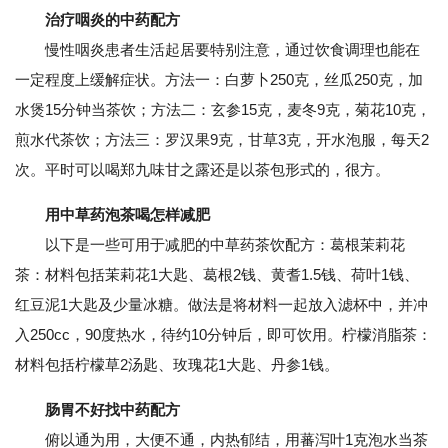
治疗咽炎的中药配方
慢性咽炎患者生活起居要特别注意，通过饮食调理也能在
一定程度上缓解症状。方法一：白萝卜250克，丝瓜250克，加
水煲15分钟当茶饮；方法二：玄参15克，麦冬9克，菊花10克，
煎水代茶饮；方法三：罗汉果9克，甘草3克，开水泡服，每天2
次。平时可以喝郑九味甘之露还是以茶包形式的，很方。
用中草药泡茶喝怎样减肥
以下是一些可用于减肥的中草药茶饮配方：葛根茉莉花
茶：材料包括茉莉花1大匙、葛根2钱、黄耆1.5钱、荷叶1钱、
红豆泥1大匙及少量冰糖。做法是将材料一起放入滤杯中，并冲
入250cc，90度热水，待约10分钟后，即可饮用。柠檬消脂茶：
材料包括柠檬草2汤匙、玫瑰花1大匙、丹参1钱。
肠胃不好找中药配方
俯以通为用，大便不通，内热郁结，用蕃泻叶1克泡水当茶