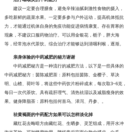
建议一定要合理膳食，避免辛辣油腻刺激性食物的摄入，
多吃新鲜的蔬菜水果。一定要多参与户外运动，提高机体抵抗
力，才能通过机体自身的免疫功能促进病情康复。存在胃寒的
现象，不建议口服药物治疗。可以用金银花，栀子，胖大海
等，经常泡水代茶饮。综合治疗才能够达到清咽利喉，逐渐。
亲身体验的中药减肥的秘方谢谢
中药减肥秘方是一种流行的减肥方法，以下是一些具体的
中药减肥秘方：茵陈减肥茶：原料包括茵陈、金樱子、草决
明、山楂、荷叶等，将这些中药饮片粉碎成末，每次取3~6克，
每日一次代茶饮。具有疏肝理气、清热祛湿以及减脂瘦身的效
果。健身降脂茶：原料包括何首乌、泽泻、丹参、。
祛黄褐斑的中药配方如果可以怎样淡化掉
藏红花去晦暗方由藏红花、生晒参、灵芝组成，用开水冲