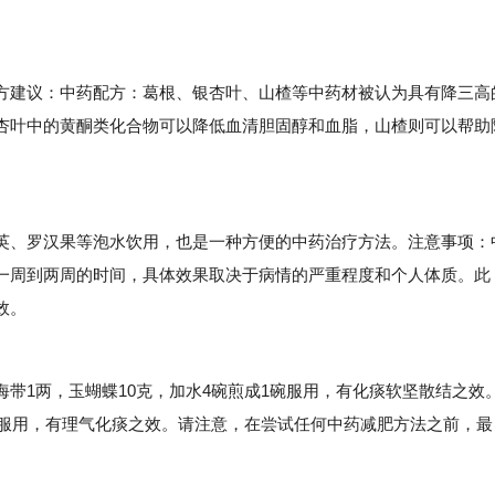
建议：中药配方：葛根、银杏叶、山楂等中药材被认为具有降三高
杏叶中的黄酮类化合物可以降低血清胆固醇和血脂，山楂则可以帮助
、罗汉果等泡水饮用，也是一种方便的中药治疗方法。注意事项：
一周到两周的时间，具体效果取决于病情的严重程度和个人体质。此
效。
1两，玉蝴蝶10克，加水4碗煎成1碗服用，有化痰软坚散结之效
碗服用，有理气化痰之效。请注意，在尝试任何中药减肥方法之前，最