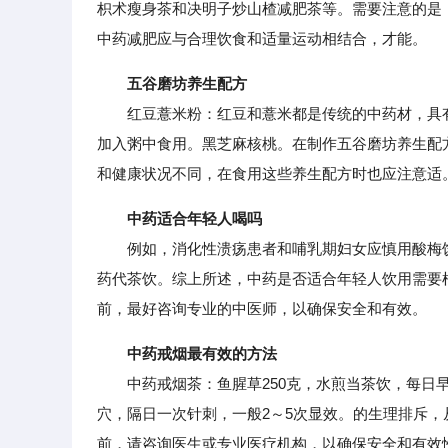
枳术瘦身茶和决明子炒山楂减肥茶等。需要注意的是
中药减肥应与合理饮食和适量运动相结合，才能。
五谷磨坊养生配方
红豆薏米粉：红豆和薏米都是传统的中药材，具有
加入粥中食用。黑芝麻核桃。在制作五谷磨坊养生配
和健康状况不同，在食用这些养生配方时也应注意适
中药适合年轻人喝吗
例如，消化性溃疡患者和哺乳期妇女应慎用酸梅饮
药代茶饮。综上所述，中药是否适合年轻人饮用需要
前，最好咨询专业的中医师，以确保安全和有效。
中药戒烟最有效的方法
中药戒烟茶：鱼腥草250克，水煎当茶饮，每日早
穴，隔日一次针刺，一般2～5次显效。的生理排斥
前，请咨询医生或专业医疗机构，以确保安全和有效