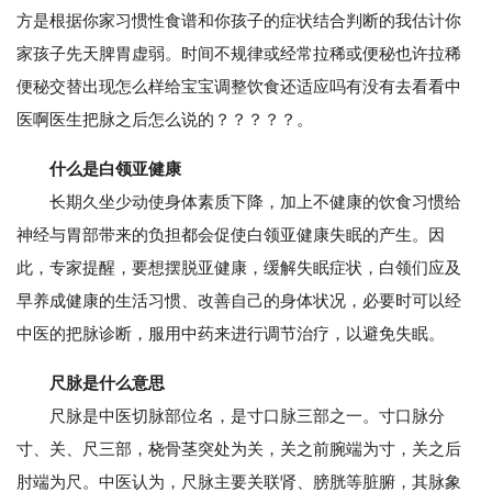
方是根据你家习惯性食谱和你孩子的症状结合判断的我估计你
家孩子先天脾胃虚弱。时间不规律或经常拉稀或便秘也许拉稀
便秘交替出现怎么样给宝宝调整饮食还适应吗有没有去看看中
医啊医生把脉之后怎么说的？？？？？。
什么是白领亚健康
长期久坐少动使身体素质下降，加上不健康的饮食习惯给
神经与胃部带来的负担都会促使白领亚健康失眠的产生。因
此，专家提醒，要想摆脱亚健康，缓解失眠症状，白领们应及
早养成健康的生活习惯、改善自己的身体状况，必要时可以经
中医的把脉诊断，服用中药来进行调节治疗，以避免失眠。
尺脉是什么意思
尺脉是中医切脉部位名，是寸口脉三部之一。寸口脉分
寸、关、尺三部，桡骨茎突处为关，关之前腕端为寸，关之后
肘端为尺。中医认为，尺脉主要关联肾、膀胱等脏腑，其脉象