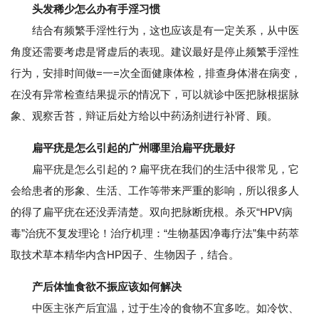
头发稀少怎么办有手淫习惯
结合有频繁手淫性行为，这也应该是有一定关系，从中医
角度还需要考虑是肾虚后的表现。建议最好是停止频繁手淫性
行为，安排时间做=一=次全面健康体检，排查身体潜在病变，
在没有异常检查结果提示的情况下，可以就诊中医把脉根据脉
象、观察舌苔，辩证后处方给以中药汤剂进行补肾、顾。
扁平疣是怎么引起的广州哪里治扁平疣最好
扁平疣是怎么引起的？扁平疣在我们的生活中很常见，它
会给患者的形象、生活、工作等带来严重的影响，所以很多人
的得了扁平疣在还没弄清楚。双向把脉断疣根。杀灭“HPV病
毒”治疣不复发理论！治疗机理：“生物基因净毒疗法”集中药萃
取技术草本精华内含HP因子、生物因子，结合。
产后体恤食欲不振应该如何解决
中医主张产后宜温，过于生冷的食物不宜多吃。如冷饮、