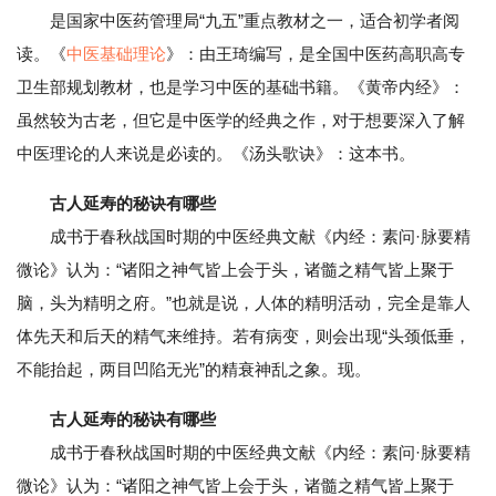
是国家中医药管理局“九五”重点教材之一，适合初学者阅
读。《
中医基础理论
》：由王琦编写，是全国中医药高职高专
卫生部规划教材，也是学习中医的基础书籍。《黄帝内经》：
虽然较为古老，但它是中医学的经典之作，对于想要深入了解
中医理论的人来说是必读的。《汤头歌诀》：这本书。
古人延寿的秘诀有哪些
成书于春秋战国时期的中医经典文献《内经：素问·脉要精
微论》认为：“诸阳之神气皆上会于头，诸髓之精气皆上聚于
脑，头为精明之府。”也就是说，人体的精明活动，完全是靠人
体先天和后天的精气来维持。若有病变，则会出现“头颈低垂，
不能抬起，两目凹陷无光”的精衰神乱之象。现。
古人延寿的秘诀有哪些
成书于春秋战国时期的中医经典文献《内经：素问·脉要精
微论》认为：“诸阳之神气皆上会于头，诸髓之精气皆上聚于