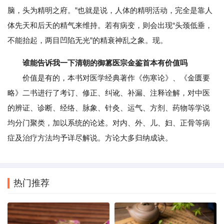
脑，头为精明之府。”也就是说，人体的精明活动，完全是靠人
体先天和后天的精气来维持。若有病变，则会出现“头颈低垂，
不能抬起，两目凹陷无光”的精衰神乱之象。现。
谁能告诉我一下清朝的御篡医宗金鉴首本有价值吗
价值是有的，本书对医学经典著作《伤寒论》、《金匮要
略》二书进行了考订、修正、纠讹、补漏、注释诠解，对中医
的辨证、诊断、经络、脉象、针灸、运气、方剂、药物等学说
均分门聚类，加以系统的论述。对内、外、儿、妇、正骨等病
症及治疗方法均予详尽解说。方论大多归纳成诀。
热门推荐