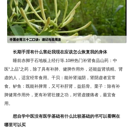
长期手淫有什么害处我现在应该怎么恢复我的身体
睡前赤脚于石地板上经行等.10种热门补肾食品山药：中
医“上品”之药，除了具有补肺、健脾作用外，还能益肾填精。肾
虚的人，适宜经常食用。干贝：能补肾滋阴，肾阴虚者宜常
食。鲈鱼：既能补脾胃，又可补肝肾，益筋骨。栗子：除有补
脾健胃作用外，更有补肾壮腰之功，对肾虚腰痛者，最宜食
用。
想自学中医没有医学基础有什么比较基础的书可以看啊在
哪里可以买