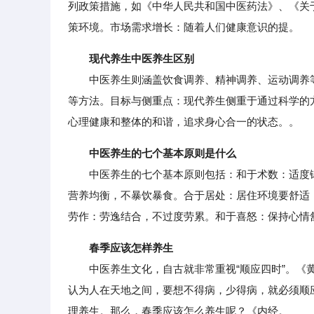
列政策措施，如《中华人民共和国中医药法》、《关
策环境。市场需求增长：随着人们健康意识的提。
现代养生中医养生区别
中医养生则涵盖饮食调养、精神调养、运动调养等
等方法。目标与侧重点：现代养生侧重于通过科学的
心理健康和整体的和谐，追求身心合一的状态。。
中医养生的七个基本原则是什么
中医养生的七个基本原则包括：和于术数：适度锻
营养均衡，不暴饮暴食。合于居处：居住环境要舒适
劳作：劳逸结合，不过度劳累。和于喜怒：保持心情
春季应该怎样养生
中医养生文化，自古就非常重视“顺应四时”。《黄
认为人在天地之间，要想不得病，少得病，就必须顺
理养生。那么，春季应该怎么养生呢？《内经。