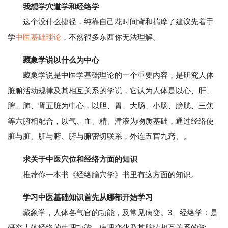
我想学穴道学和经络学
这个没什么捷径，纯靠自己花时间背和揣摩了建议先着手
学
中医基础理论
，不然很多东西你无法理解。
藏象学说以什么为中心
藏象学说是中医学基础理论的一个重要内容，是研究人体
脏腑活动规律及其相互关系的学说，它认为人体是以心、肝、
脾、肺、肾五脏为中心，以胆、胃、大肠、小肠、膀胱、三焦
等六腑相配合，以气、血、精、津液为物质基础，通过经络使
脏与脏、脏与腑、腑与腑密切联系，外连五官九窍、。
求关于中医穴位和经络方面的知识
推荐你一本书《经络腧穴学》书里有这方面的知识。
学习中医基础知识首先从哪部开始学习
藏象学，人体各气官的功能，及常见病变。3、经络学：是
研究人体经络的生理功能、病理变化及其脏腑相互关系的学