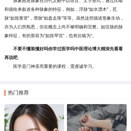
脉象图述脉象在历代文献中以语言、文字形式，通过比喻
和描绘来叙述各种脉象的特征，例如，浮脉“如水漂木”，芤
脉“如按葱管”，滑脉“如盘走珠”等等。虽然这些描述形象生动，
亦为人们所熟悉，但在概念上尚不够明确和完整。如弦脉的脉
象特征，有的形容为“如按琴弦”，也有比喻为“。
不要不懂装懂好吗你学过医学吗中医理论博大精深先看看
再说吧
医学是门神圣而重要的课程，需虔诚学习。
热门推荐