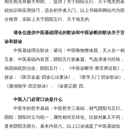
相生相克有极大帮助。。提供了关于阴阳五行、天干地支的基
础知识和应用技巧，适合初学者入门。以上书籍和网站均为部
分推荐，实际上关于阴阳五行、天干地支的。
请各位提供中医基础理论的歌诀和中医诊断的歌诀关于舌
诊和脉诊
中医基础理论歌诀：诸论：中医唯物整体观，天人合一相
互参。中医基础内容宽，阴阳五行脏象篇。气血津液与经络，
病因病机防治全。阴阳五行：。《中医诊断学·察舌辨证歌》。
脉诊：《医宗金鉴·四诊心法要诀》、《医学入门·切诊歌诀》、
《濒湖脉学·四言脉诀》、《诊家正眼·四。
中医入门必背口诀是什么
中医学的哲学基础：中医哲学三基础，精气阴阳与五行。
阴阳：阴阳对立与统一，属性相对互转化。比较对象又不同，
复有阴阳无限分。基本内容六。以上口诀涵盖了中医基础知