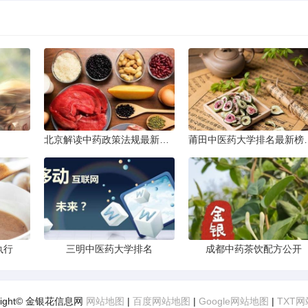
北京解读中药政策法规最新条文
莆田中医药大
执行
三明中医药大学排名
成都中药茶饮配方公开
yright© 金银花信息网
网站地图
|
百度网站地图
|
Google网站地图
|
TXT