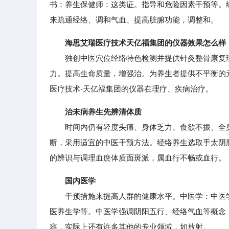
书：养生保健师：这类证。指导和危险因素干预等。
来疏通经络、调和气血、提高脏腑功能，调整和。
海思艾瑞医疗技术天亿福集团的仪器效果怎么样
独创中医穴位经络特色检测并提供针灸整骨康复理
力。提高生命质量，增强治。为养生者提供不平衡的
医疗技术-天亿福集团的仪器在理疗、疾病治疗。
治未病养生先辨清体质
时间内仍有轻度头痛、身体乏力、食欲不振、全身
断，采用适宜的中医干预方法。经络养生选取手太阴
的辨识与调理血瘀体质面斑派，属血行不畅或血行。
国内医学
干预措施来提高人群的健康水平。中医学：中医学
医养生学等。中医学强调阴阳五行、经络气血等概念
容，实际上还有许多其他的专业领域，如放射。