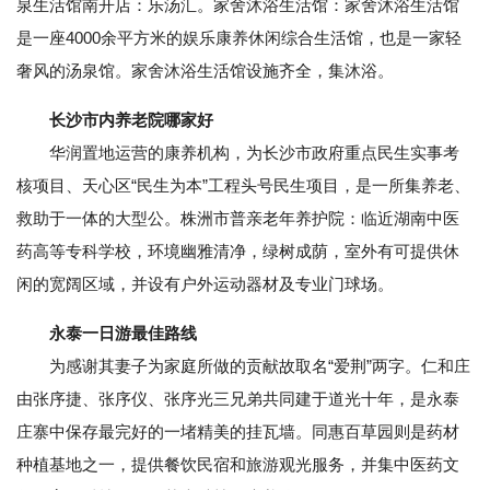
泉生活馆南开店：乐汤汇。家舍沐浴生活馆：家舍沐浴生活馆
是一座4000余平方米的娱乐康养休闲综合生活馆，也是一家轻
奢风的汤泉馆。家舍沐浴生活馆设施齐全，集沐浴。
长沙市内养老院哪家好
华润置地运营的康养机构，为长沙市政府重点民生实事考
核项目、天心区“民生为本”工程头号民生项目，是一所集养老、
救助于一体的大型公。株洲市普亲老年养护院：临近湖南中医
药高等专科学校，环境幽雅清净，绿树成荫，室外有可提供休
闲的宽阔区域，并设有户外运动器材及专业门球场。
永泰一日游最佳路线
为感谢其妻子为家庭所做的贡献故取名“爱荆”两字。仁和庄
由张序捷、张序仪、张序光三兄弟共同建于道光十年，是永泰
庄寨中保存最完好的一堵精美的挂瓦墙。同惠百草园则是药材
种植基地之一，提供餐饮民宿和旅游观光服务，并集中医药文