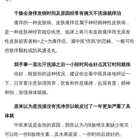
干燥全身痒发病时间及原因经常有俩天不洗澡就痒治
瘙痒的一种皮肤病。皮肤瘙痒症属于神经精神性皮肤病，
是一种皮肤神经官能症疾患。临床上将只有皮肤瘙痒而无原发
性皮肤损害者称=之=为瘙痒症。属中医“痒风”的范畴。一般可吃
些肤痒颗粒或防风通圣丸。
我手掌一直出汗洗澡之后一小段时间会好点其它时间就很
你好，根据你的这种情况，建议你去看中医具体地辩证一
下。日常要注意加强营养，饮食和作息规律，起居有度，精神
和怡，加强身体锻炼。
原来以为是洗澡没有洗净所以蜕皮过了一年更加严重了具
体就
中医来说是血热的原因，西医认为与B族维生素缺少有关，
可以吃一些B族维生素，及水果蔬菜，一些时间后就好的。