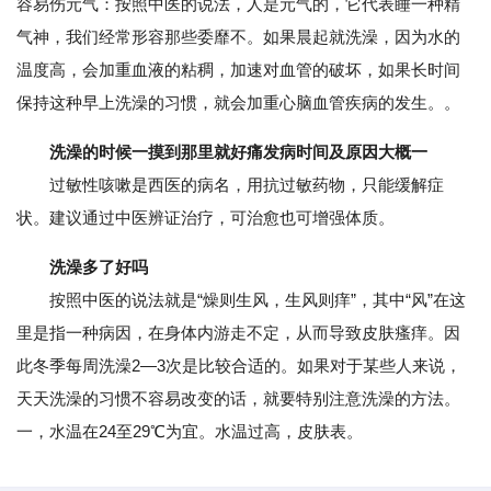
容易伤元气：按照中医的说法，人是元气的，它代表睡一种精
气神，我们经常形容那些委靡不。如果晨起就洗澡，因为水的
温度高，会加重血液的粘稠，加速对血管的破坏，如果长时间
保持这种早上洗澡的习惯，就会加重心脑血管疾病的发生。。
洗澡的时候一摸到那里就好痛发病时间及原因大概一
过敏性咳嗽是西医的病名，用抗过敏药物，只能缓解症
状。建议通过中医辨证治疗，可治愈也可增强体质。
洗澡多了好吗
按照中医的说法就是“燥则生风，生风则痒”，其中“风”在这
里是指一种病因，在身体内游走不定，从而导致皮肤瘙痒。因
此冬季每周洗澡2—3次是比较合适的。如果对于某些人来说，
天天洗澡的习惯不容易改变的话，就要特别注意洗澡的方法。
一，水温在24至29℃为宜。水温过高，皮肤表。