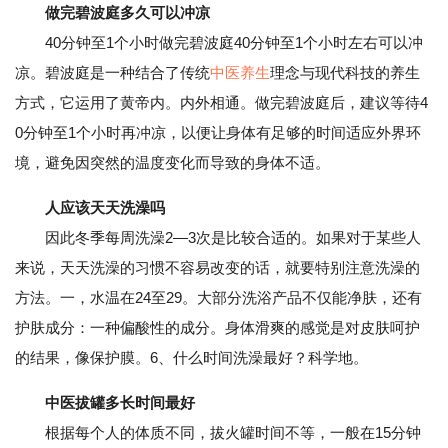
做完碧波庭多久可以冲凉
40分钟至1个小时做完碧波庭40分钟至1个小时左右可以冲
凉。碧波庭是一种结合了传统
中医养生
理念与现代科技的养生
方式，它运用了黄帝内。内外相通。做完碧波庭后，建议等待4
0分钟至1个小时再冲凉，以便让身体有足够的时间适应外界环
境，避免因突然的温度变化而导致的身体不适。
人应该天天洗澡吗
因此冬季每周洗澡2—3次是比较合适的。如果对于某些人
来说，天天洗澡的习惯不容易改变的话，就要特别注意洗澡的
方法。一，水温在24至29。大部分洗浴产品不仅能净肤，还有
护肤成分：一种偏酸性的成分。身体滑爽的感觉是对皮肤呵护
的结果，像保护膜。6、什么时间洗澡最好？科学地。
中医拔罐多长时间最好
根据每个人的体质不同，拔火罐时间不等，一般在15分钟