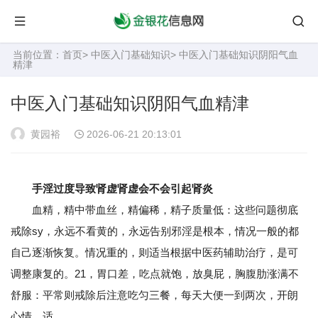
当前位置：
首页
>
中医入门基础知识
> 中医入门基础知识阴阳气血
精津
中医入门基础知识阴阳气血精津
黄园裕
2026-06-21 20:13:01
手淫过度导致肾虚肾虚会不会引起肾炎
血精，精中带血丝，精偏稀，精子质量低：这些问题彻底
戒除sy，永远不看黄的，永远告别邪淫是根本，情况一般的都
自己逐渐恢复。情况重的，则适当根据中医药辅助治疗，是可
调整康复的。21，胃口差，吃点就饱，放臭屁，胸腹肋涨满不
舒服：平常则戒除后注意吃匀三餐，每天大便一到两次，开朗
心情，适。