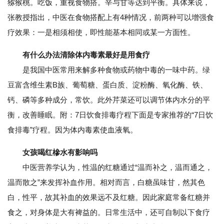
猕猴桃。吃饭，重视食物搭。辛与甘等达到平衡。具体来说，
张教授指出，中医在食物搭配上有4种情况，前两种可以增强食
疗效果：一是相须相使，即性能基本相同或某一方面性。
有什么办法清除体内毒素最好是用食疗
是我国中医常用来解多种食物或药物中毒的一味中药。绿
豆富含维生素B族、葡萄糖、蛋白质、淀粉酶、氧化酶、铁、
钙、磷等多种成分，常饮。此外芹菜还可以调节体内水分的平
衡，改善睡眠。附：7日饮食排毒疗程下面是专家推荐的“7日饮
食排毒”疗程。因为体内毒素使血液氧。
女孩喝红槮水有影响吗
中医营养学认为，性温的红糖通过“温而补之，温而通之，
温而散之”来发挥补血作用。相对而言，白糖虽味甘，然其色
白，性平，故其补血的效果远不及红糖。因此家庭常备红糖并
食之，对身体是大有裨益的。日常生活中，还可自制以下食疗