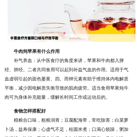
牛肉炖苹果有什么作用
补气养血：从中医食疗的角度来讲，苹果和牛肉都入脾
经、肺经。二者共同食用可以起到补益气血的作用。适用于气
血虚弱引起的面色萎黄、四。而钾元素有助于维持体内电解质
平衡，减少因电解质失衡导致的肌肉疲劳。适当食用苹果炖牛
肉可为身体补充能量，缓解长时间工作或运动后的。
食物怎样搭配好
精粮合口味，粗粮润胃；豆腐配海带，常吃除害；白菜萝
卜汤，益寿保康；心虚气不足，桂圆米煮；口渴心烦躁，粥加