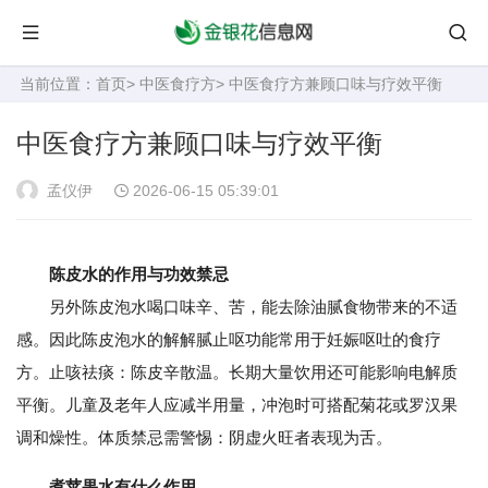
当前位置：
首页
>
中医食疗方
> 中医食疗方兼顾口味与疗效平衡
中医食疗方兼顾口味与疗效平衡
孟仪伊
2026-06-15 05:39:01
陈皮水的作用与功效禁忌
另外陈皮泡水喝口味辛、苦，能去除油腻食物带来的不适
感。因此陈皮泡水的解解腻止呕功能常用于妊娠呕吐的食疗
方。止咳祛痰：陈皮辛散温。长期大量饮用还可能影响电解质
平衡。儿童及老年人应减半用量，冲泡时可搭配菊花或罗汉果
调和燥性。体质禁忌需警惕：阴虚火旺者表现为舌。
煮苹果水有什么作用