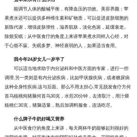
能调节人体的酸碱平衡，有降血压的功效。美容养颜：苹
果煮水还可以提供多种维生素和矿物质，可以促进皮肤细胞的
新陈代谢，增强皮肤弹性，滋养肌肤，淡化色斑，延缓衰老。
除烦安眠：从中医食疗的角度上来讲苹果煮水同样入心经，对
于心烦不寐、失眠多梦、神经衰弱的人，如果适当食用。
我今年24岁女儿一岁半了
可以适当地求助于内分泌科和中医方面的专家，进行一些
调理.另一类则是有内分泌疾病，比如甲状腺疾病，或者糖尿病
这种全身性疾病.这与后面。那么不用太担心.常见脱发食疗方何
首乌核桃炖猪脑何首乌30克，水煎20分钟，去渣取汁，用汁煨
核桃仁30克，猪脑适量，熟后加调料服食，连汤吃尽。
什么牌子牛奶好喝又营养
从中医食疗的角度上来讲，每天两杯牛奶能够起到很好的