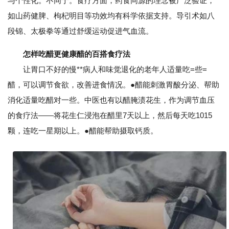
与个性化。不同于。食疗方面，药食同源的理念被广泛验证，
如山药健脾、枸杞明目等功效均有科学依据支持。导引术如八
段锦、太极拳等通过舒缓运动促进气血流。
怎样吃醋更健康醋的百搭食疗法
让胃口不好的慢**病人和味觉退化的老年人适量吃=些=
醋，可以调节食欲，改善进食情况。●醋能刺激胃酸分泌、帮助
消化适量吃醋对一些。中医也有以醋腌渍花生，作为调节血压
的食疗法——将花生仁浸泡在醋里7天以上，然后每天吃1015
颗，连吃一星期以上。●醋能帮助摄取钙质。