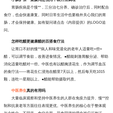
胃肠疾病是个慢**，三分治七分养。确诊治疗后，同时配合
食疗，也会快速康复。同时日常生活中也要格外关心我们的胃
肠，才会保持健康。如有疑问请点击《内容提供》的LOGO追
问。
怎样吃醋更健康醋的百搭食疗法
让胃口不好的慢**病人和味觉退化的老年人适量吃=些=
醋，可以调节食欲，改善进食情况。●醋能刺激胃酸分泌、帮助
消化适量吃醋对一些。中医也有以醋腌渍花生，作为调节血压
的食疗法——将花生仁浸泡在醋里7天以上，然后每天吃1015
颗，连吃一星期以上。●醋能帮助摄取钙质。
中医养生
真的有用吗
大量临床观察和坚持中医养生的人群在免疫力提升、慢**控
制和抗衰老等方面往往表现更优。中医养生的核心在于整体观