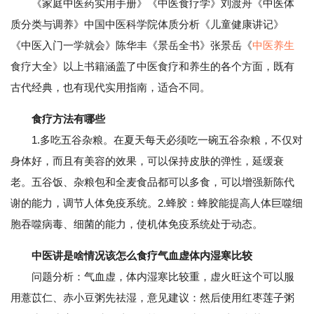
《家庭中医药实用手册》《中医食疗学》刘渡舟《中医体
质分类与调养》中国中医科学院体质分析《儿童健康讲记》
《中医入门一学就会》陈华丰《景岳全书》张景岳《
中医养生
食疗大全》以上书籍涵盖了中医食疗和养生的各个方面，既有
古代经典，也有现代实用指南，适合不同。
食疗方法有哪些
1.多吃五谷杂粮。在夏天每天必须吃一碗五谷杂粮，不仅对
身体好，而且有美容的效果，可以保持皮肤的弹性，延缓衰
老。五谷饭、杂粮包和全麦食品都可以多食，可以增强新陈代
谢的能力，调节人体免疫系统。2.蜂胶：蜂胶能提高人体巨噬细
胞吞噬病毒、细菌的能力，使机体免疫系统处于动态。
中医讲是啥情况该怎么食疗气血虚体内湿寒比较
问题分析：气血虚，体内湿寒比较重，虚火旺这个可以服
用薏苡仁、赤小豆粥先祛湿，意见建议：然后使用红枣莲子粥