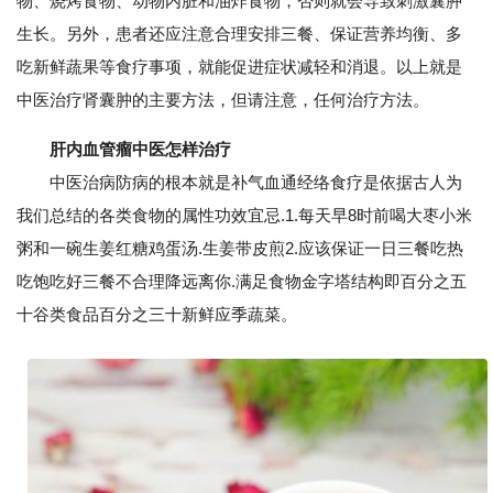
物、烧烤食物、动物内脏和油炸食物，否则就会导致刺激囊肿
生长。另外，患者还应注意合理安排三餐、保证营养均衡、多
吃新鲜蔬果等食疗事项，就能促进症状减轻和消退。以上就是
中医治疗肾囊肿的主要方法，但请注意，任何治疗方法。
肝内血管瘤中医怎样治疗
中医治病防病的根本就是补气血通经络食疗是依据古人为
我们总结的各类食物的属性功效宜忌.1.每天早8时前喝大枣小米
粥和一碗生姜红糖鸡蛋汤.生姜带皮煎2.应该保证一日三餐吃热
吃饱吃好三餐不合理降远离你.满足食物金字塔结构即百分之五
十谷类食品百分之三十新鲜应季蔬菜。