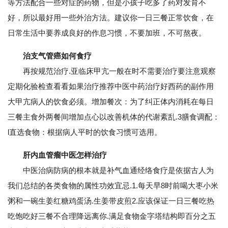
等方法配合一些对症的药物，但是小孩子吃多了药对发育不
好，所以最好用一些外治方法。建议你一日三餐正常饮食，在
日常生活中要养成良好的作息习惯，不要加班，不可熬夜。
治支气管癌如何食疗
再按规范治疗.亚临床甲亢一般在时不需要治疗要注意观察
定期化验检查看看如果治疗推荐中医中药治疗好西药的副作用
大甲亢病人的饮食必须。增加餐次：为了纠正体内消耗在每日
三餐主食外两餐间增加点心以改善机体的代谢紊乱.3膳食调配：
l直选食物：根据病人平时的饮食习惯可选用。
肝内血管瘤中医怎样治疗
中医治病防病的根本就是补气血通经络食疗是依据古人为
我们总结的各类食物的属性功效宜忌.1.每天早8时前喝大枣小米
粥和一碗生姜红糖鸡蛋汤.生姜带皮煎2.应该保证一日三餐吃热
吃饱吃好三餐不合理降远离你.满足食物金字塔结构即百分之五