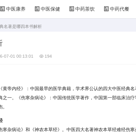
中医康养
中医保健
中药茶饮
中药代餐
经典名著是哪四本书解析
析
6-07-01 00:13:01
194
黄帝内经》：中国最早的医学典籍，学术界公认的四大中医经典名
典之一。《伤寒杂病论》：中国传统医学著作，中国第一部临床治疗
伤。
经
寒杂病论》和《神农本草经》。中医四大名著神农本草经难经伤寒