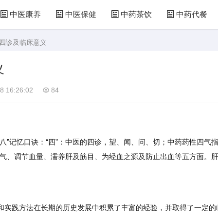
中医康养
中医保健
中药茶饮
中药代餐
哪四诊及临床意义
义
8 16:26:02
84
”记忆口诀：“四”：中医的四诊，望、闻、问、切；中药药性四气
肝气、调节血量、濡养肝及筋目、为经血之源及防止出血等五方面。
实践方法在长期的历史发展中积累了丰富的经验，并取得了一定的