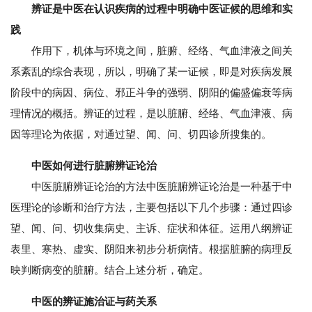
辨证是中医在认识疾病的过程中明确中医证候的思维和实
践
作用下，机体与环境之间，脏腑、经络、气血津液之间关
系紊乱的综合表现，所以，明确了某一证候，即是对疾病发展
阶段中的病因、病位、邪正斗争的强弱、阴阳的偏盛偏衰等病
理情况的概括。辨证的过程，是以脏腑、经络、气血津液、病
因等理论为依据，对通过望、闻、问、切四诊所搜集的。
中医如何进行脏腑辨证论治
中医脏腑辨证论治的方法中医脏腑辨证论治是一种基于中
医理论的诊断和治疗方法，主要包括以下几个步骤：通过四诊
望、闻、问、切收集病史、主诉、症状和体征。运用八纲辨证
表里、寒热、虚实、阴阳来初步分析病情。根据脏腑的病理反
映判断病变的脏腑。结合上述分析，确定。
中医的辨证施治证与药关系