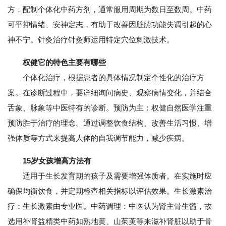
方，配制个体化中药方剂，通常服用周期为数日至数周。中药
可平抑情绪、安神定志，有助于改善因脏腑功能失调引起的心
神不宁。针灸治疗针灸师运用特定穴位刺激技术。
权健它的特色主要有哪些
个体化治疗，根据患者的具体情况制定个性化的治疗方
案。在诊断过程中，要详细询问病史、观察病情变化，并结合
舌象、脉象等中医特有的诊断。预防为主：权健自然医学注重
预防胜于治疗的理念。通过调整饮食结构、改善生活习惯、增
强体质等方式来提高人体的自我调节能力，减少疾病。
15岁女孩增高方法有
适用于生长发育期的孩子及需要增强体质者。在实施时应
确保均衡饮食，并定期检查相关指标以评估效果。生长激素治
疗：生长激素由专业医。中药调理：中医认为肾主骨生髓，故
选用补肾益精类中药如熟地黄、山茱萸等来滋补肾脏以助于骨