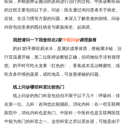
疾病，并根据辨证施治的原则进行治疗的过程。中医诊断疾病
的过程主要包括以下步。问诊：医生通过询问患者关于病史、
症状、生活习惯等方面的问题，来深入了解患者的病情。问诊
内容包括患者的既往病史与家族病史、起病原。
我想请问一下我曾经在2家
中医问诊
调理肠胃
奶好∶奶手脚容易冰冷，是属於虚寒体质，便秘属冷秘，治
疗宜温通开秘，第二位医师诊断较正确，但药物似乎没有很理
想。奶平时可吃火龙果〈红色的〉、香蕉或木瓜沾蜂蜜吃，或
吃含多纤维的蔬菜，或吃地瓜，可改善便秘的问题。
线上问诊哪些科室比较热门
线上问诊的热门科室包括但不限于以下几个：呼吸科：排
在第一位。儿科：咨询也比较踊跃。消化内科：在一些互联网
医院中，消化内科也是热门。中医科：中医科也是互联网医院
中较为热门的科室之一。这些科室之所以受欢迎，可能是由于