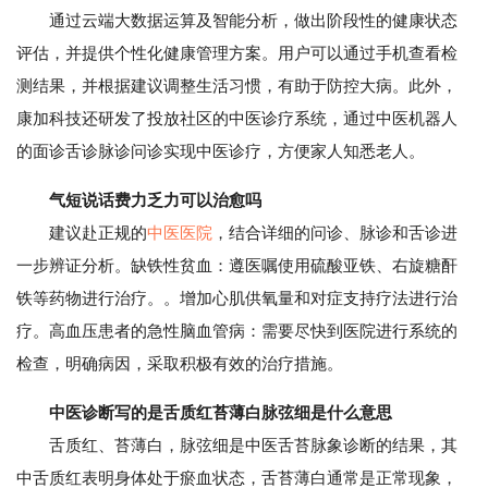
通过云端大数据运算及智能分析，做出阶段性的健康状态
评估，并提供个性化健康管理方案。用户可以通过手机查看检
测结果，并根据建议调整生活习惯，有助于防控大病。此外，
康加科技还研发了投放社区的中医诊疗系统，通过中医机器人
的面诊舌诊脉诊问诊实现中医诊疗，方便家人知悉老人。
气短说话费力乏力可以治愈吗
建议赴正规的
中医医院
，结合详细的问诊、脉诊和舌诊进
一步辨证分析。缺铁性贫血：遵医嘱使用硫酸亚铁、右旋糖酐
铁等药物进行治疗。。增加心肌供氧量和对症支持疗法进行治
疗。高血压患者的急性脑血管病：需要尽快到医院进行系统的
检查，明确病因，采取积极有效的治疗措施。
中医诊断写的是舌质红苔薄白脉弦细是什么意思
舌质红、苔薄白，脉弦细是中医舌苔脉象诊断的结果，其
中舌质红表明身体处于瘀血状态，舌苔薄白通常是正常现象，