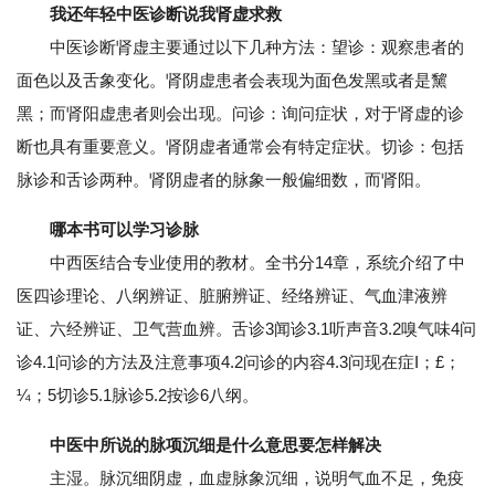
我还年轻中医诊断说我肾虚求救
中医诊断肾虚主要通过以下几种方法：望诊：观察患者的
面色以及舌象变化。肾阴虚患者会表现为面色发黑或者是黧
黑；而肾阳虚患者则会出现。问诊：询问症状，对于肾虚的诊
断也具有重要意义。肾阴虚者通常会有特定症状。切诊：包括
脉诊和舌诊两种。肾阴虚者的脉象一般偏细数，而肾阳。
哪本书可以学习诊脉
中西医结合专业使用的教材。全书分14章，系统介绍了中
医四诊理论、八纲辨证、脏腑辨证、经络辨证、气血津液辨
证、六经辨证、卫气营血辨。舌诊3闻诊3.1听声音3.2嗅气味4问
诊4.1问诊的方法及注意事项4.2问诊的内容4.3问现在症I；£；
¼；5切诊5.1脉诊5.2按诊6八纲。
中医中所说的脉项沉细是什么意思要怎样解决
主湿。脉沉细阴虚，血虚脉象沉细，说明气血不足，免疫