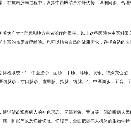
案：在抗击肝病过程中，发挥中西医结合治肝优势，详细问诊、合理
。
为广大**官兵和地方患者治疗的重任。以上这些医院在中医科常
和丰富的临床诊疗经验。您可以结合自己的健康需求，选择合适的医
体检系统：1、中医望诊：面诊、手诊、耳诊、眼诊、特殊穴位望
医切脉诊：寸口脉诊、虚里脉、指脉、络脉。4、中医闻诊：五音、
通过望诊观察病人的神色形态、局部表象、舌诊等、闻诊听病人因
、痛、睡眠等以及切诊切脉、切腹等，全面把握病人机体的生物学特