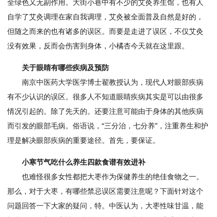
全绿色又无副作用。大街小巷中有不少的艾灸养生馆，也有人
自学了艾灸调理在家自我调理，艾灸被全面普及自然是好的，
但随之而来的也有诸多的误区。而要是走进了误区，不仅艾灸
没有效果，反而会伤害到身体，小橘杏今天就在这里跟。
关于眼睛有哪些疾病及预防
南京中医药大学医学博士翟教授认为，现代人对眼部疾病
有不少认识的误区。很多人不知道眼睛疾病其实是可以由很多
情况引起的。除了先天的。还要注意可能由于身体的其他疾病
而引发的眼部毛病。俗语说，“三分治，七分养”，注重养生和护
理是解决眼部疾病的重要途径。首先，要保证。
小寒节气吃什么养生四款食谱有效进补
也难怪很多女性都把大枣作为保健养生的绝佳食物之一。
那么，对于大枣，有哪些禁忌误区需要注意呢？下面针对这个
问题回答一下大家的疑问，特。中医认为，大枣性味甘温，能