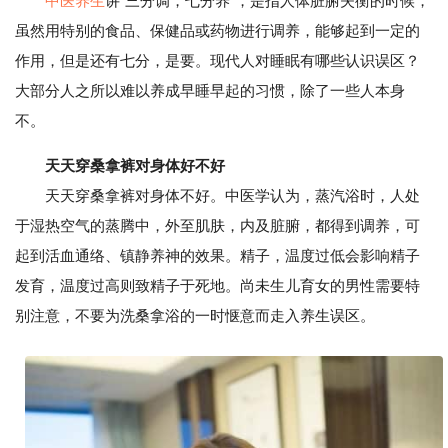
中医养生
讲“三分调，七分养”，是指人体脏腑失衡的时候，
虽然用特别的食品、保健品或药物进行调养，能够起到一定的
作用，但是还有七分，是要。现代人对睡眠有哪些认识误区？
大部分人之所以难以养成早睡早起的习惯，除了一些人本身
不。
天天穿桑拿裤对身体好不好
天天穿桑拿裤对身体不好。中医学认为，蒸汽浴时，人处
于湿热空气的蒸腾中，外至肌肤，内及脏腑，都得到调养，可
起到活血通络、镇静养神的效果。精子，温度过低会影响精子
发育，温度过高则致精子于死地。尚未生儿育女的男性需要特
别注意，不要为洗桑拿浴的一时惬意而走入养生误区。