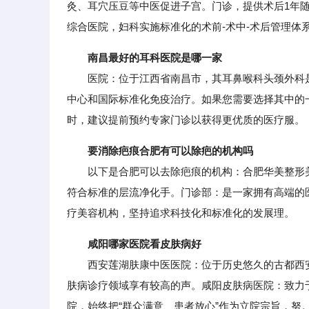
灸、耳穴压豆等中医促进子宫。门诊，提供术后1年
综合医院，妇科实施标准化的术前-术中-术后管理体
南昌最好的耳科医院是哪一家
医院：位于江西省南昌市，其耳鼻喉科头颈外科是
中心和国际标准化免疫治疗。如果您需要选择其中的
时，建议提前预约专家门诊以获得更优质的医疗服。
要消除疤痕合肥有可以除疤的机构吗
以下是合肥可以去除疤痕的机构：合肥华美整形美
符合标准的层流净化手。门诊部：是一家拥有高端的
疗美容机构，坚持追求科技化和标准化的发展理。
咸阳哪家医院看皮肤病好
西安莲湖肤康中医医院：位于历史悠久的古都西安
肤病诊疗领域享有较高的声。咸阳皮肤病医院：致力
院，始终把“群众满意、患者放心”作为立院宗旨，努